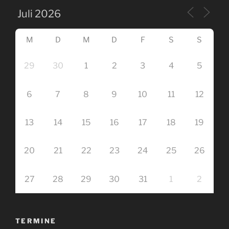
M
D
M
D
F
S
S
29
30
1
2
3
4
5
6
7
8
9
10
11
12
13
14
15
16
17
18
19
20
21
22
23
24
25
26
27
28
29
30
31
1
2
TERMINE