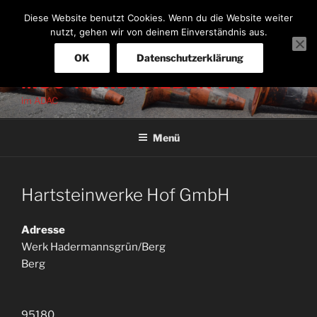
Zum
Diese Website benutzt Cookies. Wenn du die Website weiter
Inhalt
nutzt, gehen wir von deinem Einverständnis aus.
springen
OK
Datenschutzerklärung
MSC-NORDHALBEN E. V.
im ADAC
Menü
Hartsteinwerke Hof GmbH
Adresse
Werk Hadermannsgrün/Berg
Berg
95180