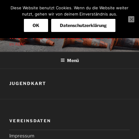
Zum
Diese Website benutzt Cookies. Wenn du die Website weiter
Inhalt
nutzt, gehen wir von deinem Einverständnis aus.
springen
OK
Datenschutzerklärung
MSC-NORDHALBEN E. V.
im ADAC
Menü
JUGENDKART
VEREINSDATEN
Impressum