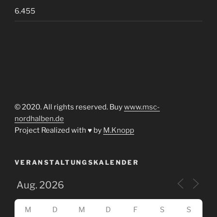
6.455
© 2020. All rights reserved. Buy
www.msc-
nordhalben.de
Project Realized with ♥ by
M.Knopp
VERANSTALTUNGSKALENDER
M
D
M
D
F
S
S