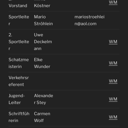
WM
Vorstand
Köstner
Sportleite
Mario
mariostroehlei
r
Ströhlein
n@aol.com
2.
Uwe
Sportleite
Deckelm
WM
r
ann
Schatzme
Elke
WM
isterin
Wunder
Verkehrsr
WM
eferent
Jugend-
Alexande
WM
Leiter
r Stey
Schriftfüh
Carmen
WM
rerin
Wolf