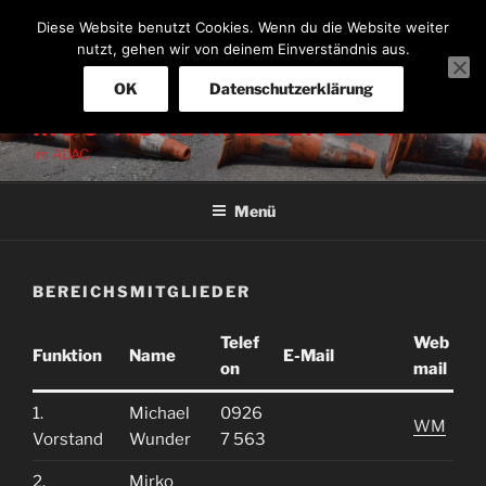
Zum
Diese Website benutzt Cookies. Wenn du die Website weiter
Inhalt
nutzt, gehen wir von deinem Einverständnis aus.
springen
OK
Datenschutzerklärung
MSC-NORDHALBEN E. V.
im ADAC
Menü
BEREICHSMITGLIEDER
Telef
Web
Funktion
Name
E-Mail
on
mail
1.
Michael
0926
WM
Vorstand
Wunder
7 563
2.
Mirko