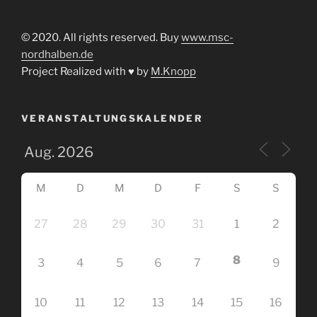
© 2020. All rights reserved. Buy
www.msc-
nordhalben.de
Project Realized with ♥ by
M.Knopp
VERANSTALTUNGSKALENDER
M
D
M
D
F
S
S
27
28
29
30
31
1
2
8
3
4
5
6
7
9
10
11
12
13
14
15
16