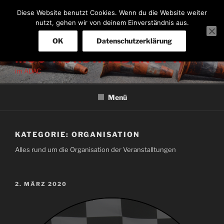
Zum
Diese Website benutzt Cookies. Wenn du die Website weiter
Inhalt
nutzt, gehen wir von deinem Einverständnis aus.
springen
OK
Datenschutzerklärung
MSC-NORDHALBEN E. V.
im ADAC
Menü
KATEGORIE:
ORGANISATION
Alles rund um die Organisation der Veranstalltungen
VERÖFFENTLICHT
2. MÄRZ 2020
AM