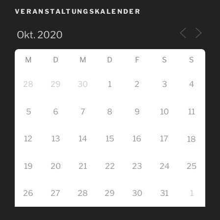
VERANSTALTUNGSKALENDER
M
D
M
D
F
S
S
28
29
30
1
2
3
4
5
6
7
8
9
10
11
12
13
14
15
16
17
18
19
20
21
22
23
24
25
26
27
28
29
30
31
1