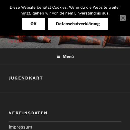
Zum
Diese Website benutzt Cookies. Wenn du die Website weiter
Inhalt
nutzt, gehen wir von deinem Einverständnis aus.
springen
OK
Datenschutzerklärung
MSC-NORDHALBEN E. V.
im ADAC
Menü
JUGENDKART
VEREINSDATEN
Impressum