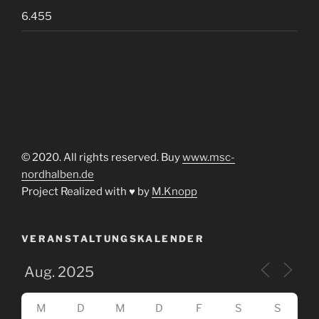
6.455
© 2020. All rights reserved. Buy
www.msc-
nordhalben.de
Project Realized with ♥ by
M.Knopp
VERANSTALTUNGSKALENDER
M
D
M
D
F
S
S