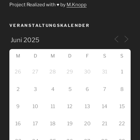
Project Realized with ♥ by
M.Knopp
VERANSTALTUNGSKALENDER
M
D
M
D
F
S
S
26
27
28
29
30
31
1
2
3
4
5
6
7
8
9
10
11
12
13
14
15
16
17
18
19
20
21
22