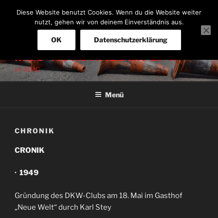
Zum
Diese Website benutzt Cookies. Wenn du die Website weiter
Inhalt
nutzt, gehen wir von deinem Einverständnis aus.
springen
OK
Datenschutzerklärung
MSC-NORDHALBEN E. V.
im ADAC
Menü
CHRONIK
CRONIK
· 1949
Gründung des DKW-Clubs am 18. Mai im Gasthof
„Neue Welt“ durch Karl Stey